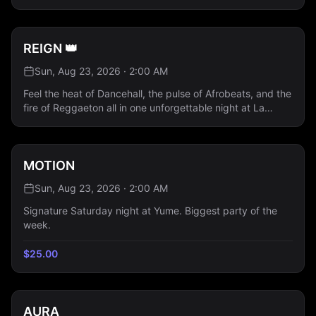
Afrobeats • Reggaeton - Entrée gratuite - Bouteilles à
partir de 80 $ Réservez votre table dès maintenant 💎
REIGN 👑
Sun, Aug 23, 2026 · 2:00 AM
Feel the heat of Dancehall, the pulse of Afrobeats, and the
fire of Reggaeton all in one unforgettable night at La
Porte. 🎶 Music by DJ L.R Rap FR · Hip Hop · Dancehall ·
Afrobeats · Reggaeton 👸 Ladies Free All Night —
Guestlist Only
MOTION
Sun, Aug 23, 2026 · 2:00 AM
Signature Saturday night at Yume. Biggest party of the
week.
$
25.00
AURA