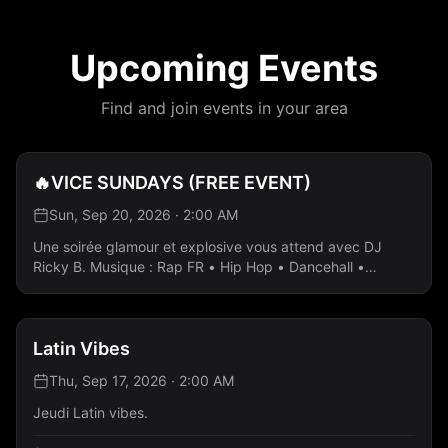
Upcoming Events
Find and join events in your area
🔥VICE SUNDAYS (FREE EVENT)
Sun, Sep 20, 2026 · 2:00 AM
Une soirée glamour et explosive vous attend avec DJ
Ricky B. Musique : Rap FR • Hip Hop • Dancehall •
Afrobeats • Reggaeton - Entrée gratuite - Bouteilles à
partir de 80 $ Réservez votre table dès maintenant 💎
Latin Vibes
Thu, Sep 17, 2026 · 2:00 AM
Jeudi Latin vibes.