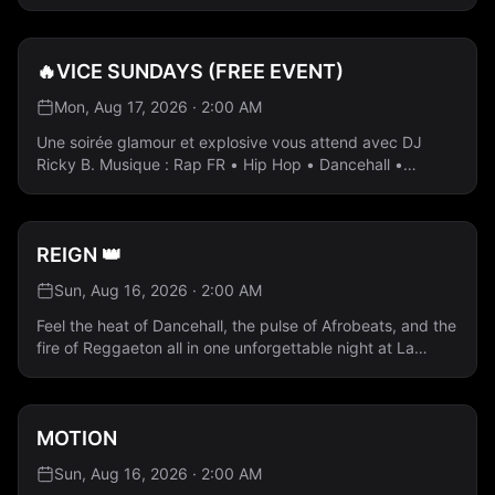
🔥VICE SUNDAYS (FREE EVENT)
Mon, Aug 17, 2026 · 2:00 AM
Une soirée glamour et explosive vous attend avec DJ
Ricky B. Musique : Rap FR • Hip Hop • Dancehall •
Afrobeats • Reggaeton - Entrée gratuite - Bouteilles à
partir de 80 $ Réservez votre table dès maintenant 💎
REIGN 👑
Sun, Aug 16, 2026 · 2:00 AM
Feel the heat of Dancehall, the pulse of Afrobeats, and the
fire of Reggaeton all in one unforgettable night at La
Porte. 🎶 Music by DJ L.R Rap FR · Hip Hop · Dancehall ·
Afrobeats · Reggaeton 👸 Ladies Free All Night —
Guestlist Only
MOTION
Sun, Aug 16, 2026 · 2:00 AM