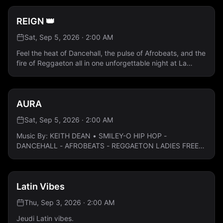
partir de 80 $ Réservez votre table dès maintenant 💎
REIGN 👑
Sat, Sep 5, 2026 · 2:00 AM
Feel the heat of Dancehall, the pulse of Afrobeats, and the
fire of Reggaeton all in one unforgettable night at La
Porte. 🎶 Music by DJ L.R Rap FR · Hip Hop · Dancehall ·
Afrobeats · Reggaeton 👸 Ladies Free All Night —
Guestlist Only
AURA
Sat, Sep 5, 2026 · 2:00 AM
Music By: KEITH DEAN • SMILEY-O HIP HOP -
DANCEHALL - AFROBEATS - REGGAETON LADIES FREE
ALL NIGHT: Guestlist Only
Latin Vibes
Thu, Sep 3, 2026 · 2:00 AM
Jeudi Latin vibes.