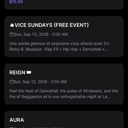
$
15.00
🔥VICE SUNDAYS (FREE EVENT)
Sun, Sep 13, 2026 · 2:00 AM
Une soirée glamour et explosive vous attend avec DJ
Ricky B. Musique : Rap FR • Hip Hop • Dancehall •
Afrobeats • Reggaeton - Entrée gratuite - Bouteilles à
partir de 80 $ Réservez votre table dès maintenant 💎
REIGN 👑
Sat, Sep 12, 2026 · 2:00 AM
Feel the heat of Dancehall, the pulse of Afrobeats, and the
fire of Reggaeton all in one unforgettable night at La
Porte. 🎶 Music by DJ L.R Rap FR · Hip Hop · Dancehall ·
Afrobeats · Reggaeton 👸 Ladies Free All Night —
Guestlist Only
AURA