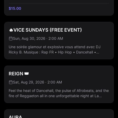
$
15.00
🔥VICE SUNDAYS (FREE EVENT)
Sun, Aug 30, 2026 · 2:00 AM
Une soirée glamour et explosive vous attend avec DJ
Ricky B. Musique : Rap FR • Hip Hop • Dancehall •
Afrobeats • Reggaeton - Entrée gratuite - Bouteilles à
partir de 80 $ Réservez votre table dès maintenant 💎
REIGN 👑
Sat, Aug 29, 2026 · 2:00 AM
Feel the heat of Dancehall, the pulse of Afrobeats, and the
fire of Reggaeton all in one unforgettable night at La
Porte. 🎶 Music by DJ L.R Rap FR · Hip Hop · Dancehall ·
Afrobeats · Reggaeton 👸 Ladies Free All Night —
Guestlist Only
AURA